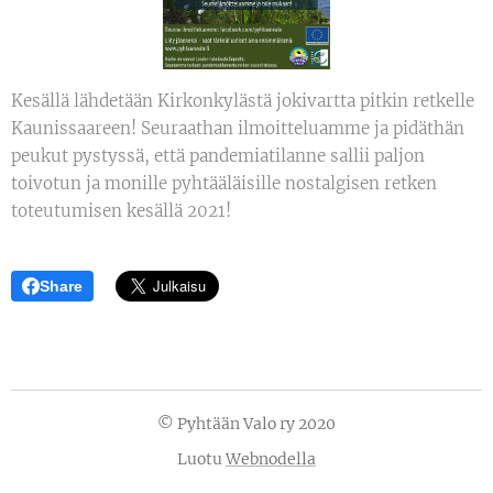
Kesällä lähdetään Kirkonkylästä jokivartta pitkin retkelle
Kaunissaareen! Seuraathan ilmoitteluamme ja pidäthän
peukut pystyssä, että pandemiatilanne sallii paljon
toivotun ja monille pyhtääläisille nostalgisen retken
toteutumisen kesällä 2021!
Share
© Pyhtään Valo ry 2020
Luotu
Webnodella