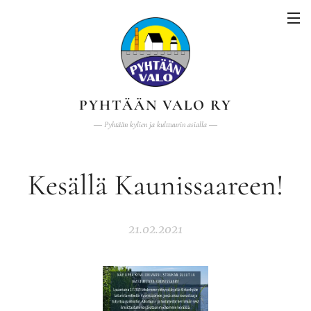
PYHTÄÄN VALO RY
―
Pyhtään kylien ja kulttuurin asialla
―
Kesällä Kaunissaareen!
21.02.2021